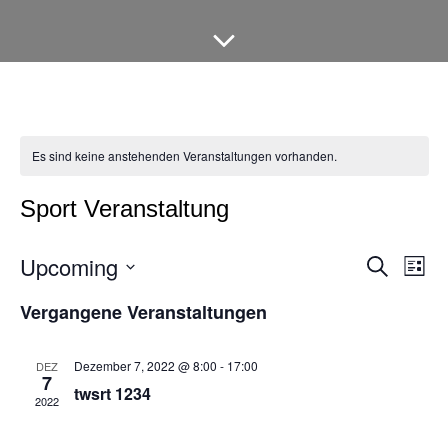
Es sind keine anstehenden Veranstaltungen vorhanden.
Sport Veranstaltung
Upcoming
V
V
S
L
u
D
i
e
c
e
Vergangene Veranstaltungen
a
s
h
t
t
r
e
u
e
r
m
a
Dezember 7, 2022 @ 8:00
-
17:00
DEZ
7
w
twsrt 1234
a
ä
n
2022
h
s
l
n